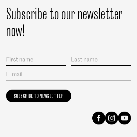
Subscribe to our newsletter
now!
Salutation
First name
Last name
E-mail
Instagram
Facebook
Yout